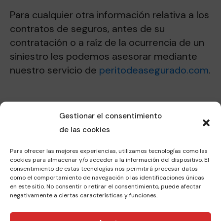
Para cualquier otra información relativa a los
contratos de seguros, antes de su
contratación o a raíz de la ocurrencia de un
siniestro les podemos asesorar mediante
nuestro servicio de
peritodeasegurado.com
.
Gestionar el consentimiento
de las cookies
Últimas noticias
Para ofrecer las mejores experiencias, utilizamos tecnologías como las
cookies para almacenar y/o acceder a la información del dispositivo. El
consentimiento de estas tecnologías nos permitirá procesar datos
como el comportamiento de navegación o las identificaciones únicas
en este sitio. No consentir o retirar el consentimiento, puede afectar
negativamente a ciertas características y funciones.